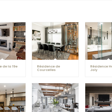
 de la 19e
Résidence de
Résidence H
Courcelles
Joly